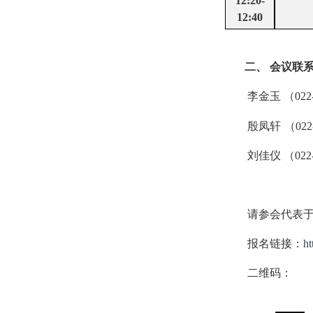
12:20-
12:40
二、
会议联
李金玉 （
022
殷凤轩
（
022
刘佳仪 （
022
请参会代表
报名链接：
ht
二维码：