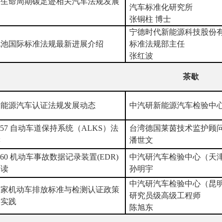
全生命周期碳足迹相关汽车法规发展
汽车标准化研究所
张铜柱 博士
宁德时代新能源科技股份
电池国际标准法规
最新
进展介绍
标准法规部主任
张红波
茶歇
新能源汽车认证法规发展动态
中汽研新能源汽车检验中
157
自动车道保持系统（
ALKS
）法
台湾德国莱茵技术监护顾
读
潘世文
160
机动车事故数据记录装置
(EDR)
中汽研汽车检验中心（天
解读
孙明宇
中汽研汽车检验中心（昆
国家机动车排放标准与检测认证政策
研究员级高级工程师
及实践
陈旭东