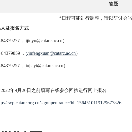
答疑
*日程可能进行调整，请以研讨会
系人及报名方式
-84379277
，
lijinyu@catarc.ac.cn
）
，
-84379859
yinfengxuan@catarc.ac.cn
）
-84379257
，
liujiayi@catarc.ac.cn
）
于
20
22
年
9
月
26
日之前填写在线参会回执进行网上报名：
tp://cwp.catarc.org.cn/signupentrance?id=1564510119129677826