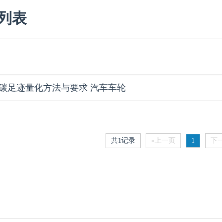
列表
品碳足迹量化方法与要求 汽车车轮
共1记录
«上一页
1
下