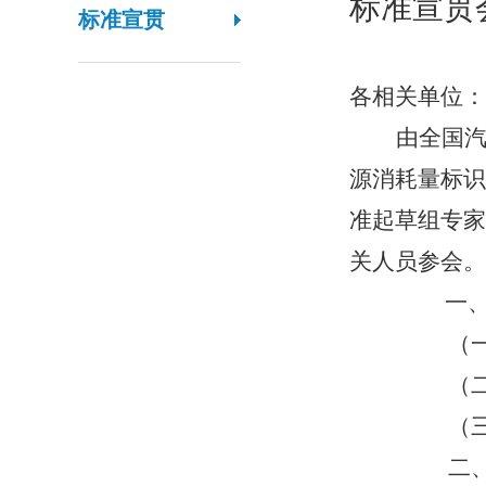
标准
宣贯
标准宣贯
各相关单位：
由
全国
源消耗量标识
准起草组专家
关人员参会。
一
（
（
（
二