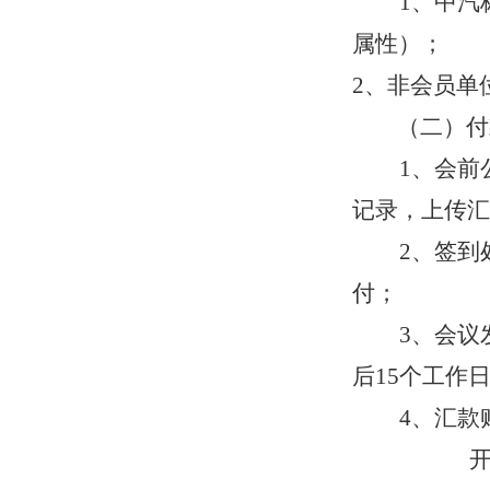
1
、中汽
属性）；
2
、非会员单
（二）
付
1
、会前
记录，上传汇
2
、签到
付；
3
、
会议
后
15
个工作
4
、汇款