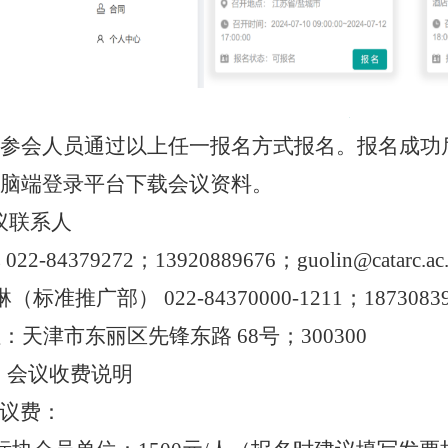
参会人员通过以上任一报名方式报名。报名成功
脑端登录平台下载会议资料。
联系人
琳
022-84379272
；
13920889676
；
guolin@catarc.ac
琳（标准推广部）
022-84370000-1211
；
1873083
址：天津市东丽区先锋东路
68
号；
300300
、会议收费
说明
议费：