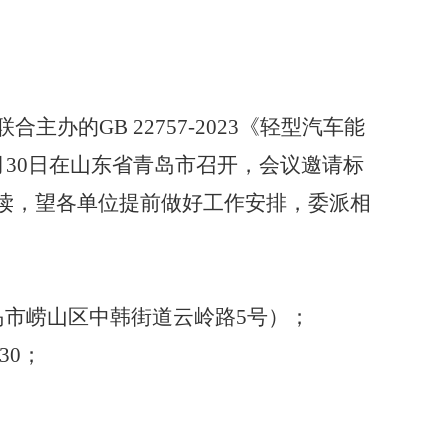
联合主办的
GB 22757-2023
《轻型汽车能
月
30
日在
山东省青岛市召开
，
会议邀请标
读，望各单位提前做好工作安排，委派相
岛市崂山区中韩街道云岭路
5
号）；
3
0
；