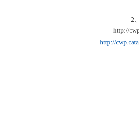
2
http://c
http://cwp.cata