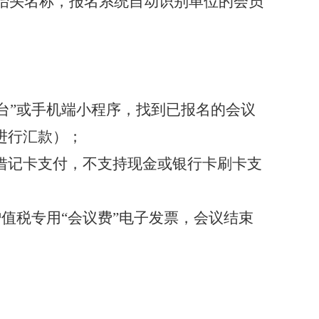
抬头名称，报名系统自动识别单位的会员
台”或手机端小程序，找到已报名的会议
进行汇款）；
借记卡
支付
，
不
支持
现金
或银行卡
刷卡
支
值税专用“会议费”
电子
发票，
会议结束