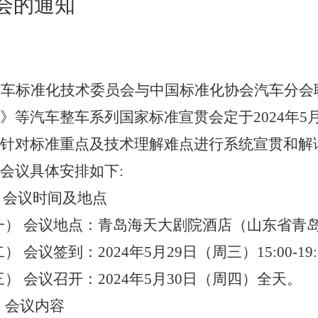
会的通知
汽车标准化技术委
员会与
中国标准化协会汽车分会
》等汽车整车系列国家标准宣贯会
定于
2024
年
5
针对标准重点及技术理解难点进行系统宣贯和解
会议具体安排如下
:
、会议时间及地点
一）
会议地点：青岛海天大剧院酒店（山东省青
二）
会议签到：
202
4
年
5
月
29
日
（
周三）
1
5
:
0
0-
19
:
三）
会议召开：
202
4
年
5
月
30
日
（
周四）全天。
、会议内容