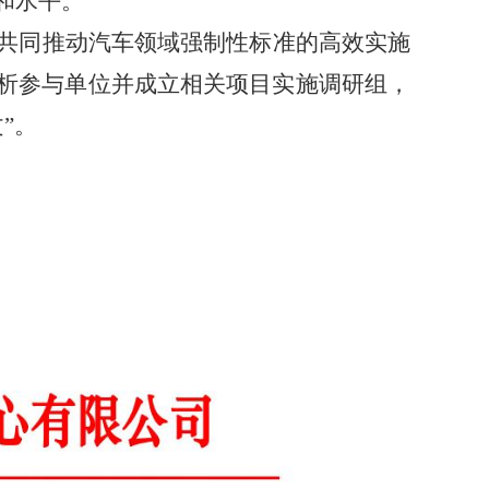
和水平
。
共同
推动汽车
领域
强制性标准的高效
实施
析参与单位并成立相关项目实施调研组，
文
”
。