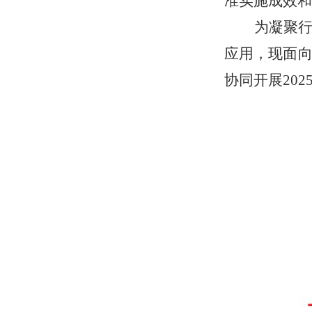
准实施成效和
为凝聚
应用，
现
面
协同开展
202