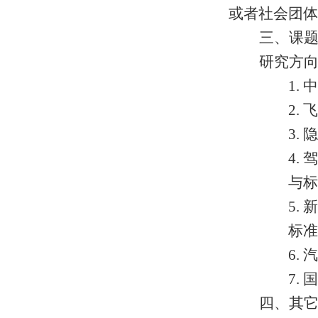
或者社会团体
三、课
研究方
1.
中
2.
飞
3.
隐
4.
驾
与标
5.
新
标准
6.
汽
7.
国
四、其