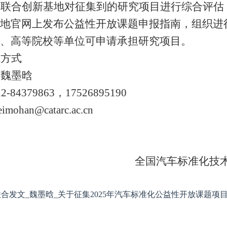
将联合创新基地对征集到的研究项目进行综合评估
地官网上发布公益性开放课题申报指南，组织进
、高等院校等单位可申请承担研究项目。
系方式
：
魏墨晗
22-8437
9863
，
17526895190
eimohan
@catarc.ac.cn
全国汽车标准化技
合发文_魏墨晗_关于征集2025年汽车标准化公益性开放课题项目的