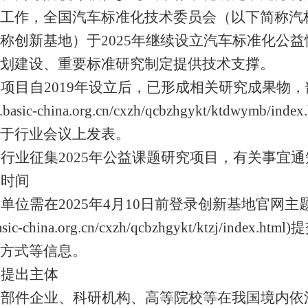
工作，全国汽车标准化技术委员会
（
以下简称汽
称创新基地
）
于
202
5
年继续设立汽车标准化公益
划建设、重要标准研究制定提供技术支撑。
题项目自
2019
年设立后，已形成相关研究成果物，
.basic-china.org.cn/cxzh/qcbzhgykt/ktdwymb/index
于行业会议上发表。
全行业征集
202
5
年公益课题研究项目，有关事宜通
集时间
出单位需在
202
5
年
4
月
10
日前登录创新基地官网主
sic-china.org.cn/cxzh/qcbzhgykt/ktzj/index.html)
提
方式等信息。
目提出主体
零部件企业、科研机构、高等院校等在我国境内依