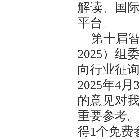
解读、国
平台。
第
十
届
202
5
）
组
向行业征
2025
年
4
月
的意见对
重要参考
得
1
个免费