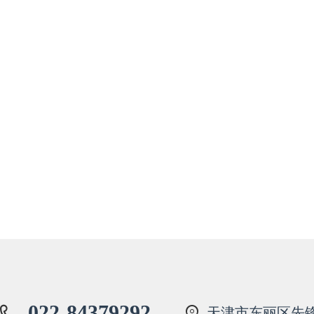
022-84379292
天津市东丽区先锋