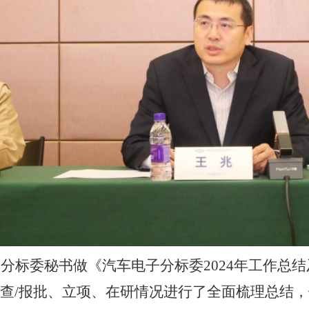
子分
标委
秘书
做
《
汽车电子分标委
2024
年工作总结
查
/
报批
、立项、在研情况进行了全面梳理总结，