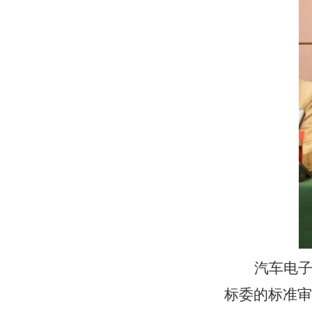
汽车电
标委
的标准
审