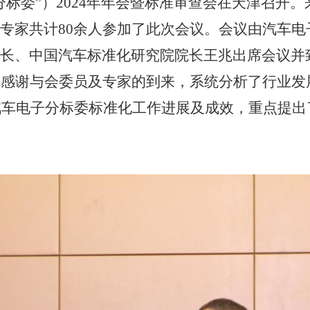
分
标委
”）
2024
年年会暨标准审查会在天津召开。
专家共计
80
余人参加了此次会议。
会议由
汽车电
长
、中国汽车标准化研究院院长王兆出席会议并
先感谢与会委员及专家的到来，系统分析了行业发
汽车电子分
标委
标准化工作进展及成效，重点提出