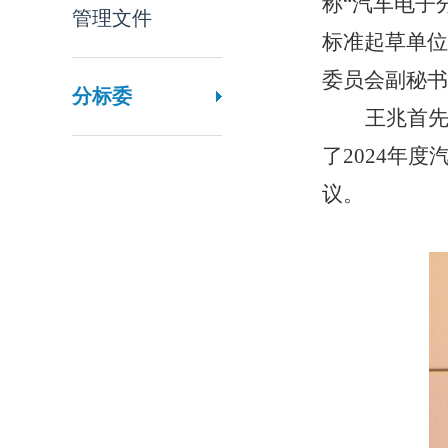
称
“汽车电子
管理文件
标准起草单位
委员会
副秘书
分标委
王兆
首
了
2024
年
度
议
。