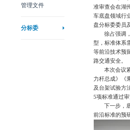
管理文件
准审查会在湖
车底盘领域行
盘分标委委员
分标委
徐占
强调
型，标准体系
等前沿技术预
路交通安全
。
本次会议
力杆总成》
《
及台架试验方
5项标准通过审
下一步，
前沿标准的预