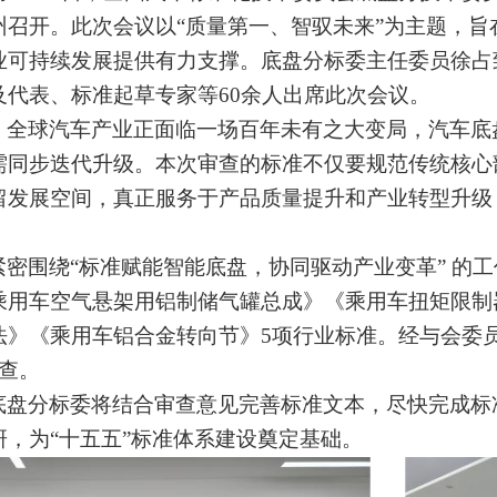
州召开。此次会议以“质量第一、智驭未来”为主题，
业可持续发展提供有力支撑。
底盘分标委主任委员徐占
及代表、标准起草专家等
60余人出席此次会议
。
，全球汽车产业正面临一场百年未有之大变局，汽车底
需同步迭代升级。本次审查的标准不仅要规范传统核心
留发展空间，真正服务于产品质量提升和产业转型升级
紧密围绕
“标准赋能智能底盘，协同驱动产业变革” 的
乘用车空气悬架用铝制储气罐总成》
《乘用车扭矩限制
法》
《乘用车铝合金转向节》
5项行业标准
。
经与会委
查。
底盘分标委将结合审查意见完善标准文本，尽快完成标
研，为
“十五五”标准体系建设奠定基础。