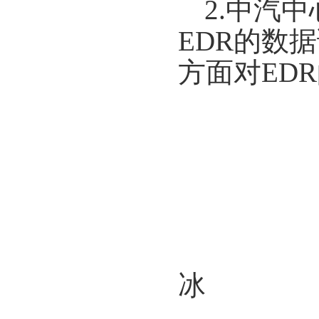
2.中汽
EDR的数
方面对ED
中
冰