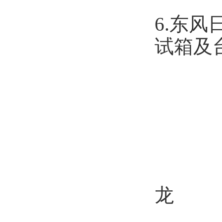
6.东
试箱及
东
龙