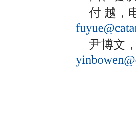
付 越
，
fuyue
@catar
尹博文
yinbowen@c