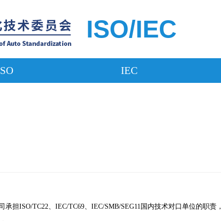
ISO/IEC
ISO
IEC
SO/TC22、IEC/TC69、IEC/SMB/SEG11国内技术对口单